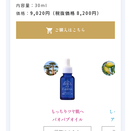
内容量：30ml
9,020円（税抜価格 8,200円）
価格：
ご購入はこちら
shopping_cart
もっちりツヤ肌へ
しっとりツ
バオバブオイル
アルガン