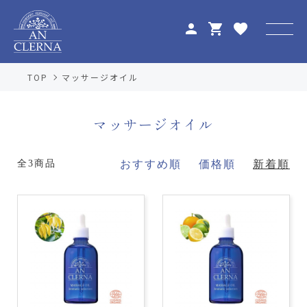
person
shopping_cart
favorite
TOP
マッサージオイル
マッサージオイル
全3商品
おすすめ順
価格順
新着順